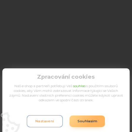
Zpracování cookies
Náš e-shop a partneři potřebují Váš
souhlas
s použitím souborů
cookies, aby Vám mohli zobrazovat informace týkající se Vašich
zájmů. Nastavení vlastních preferencí cookies můžete kdykoli upravit
odkazem ve spodní části stránek.
Upravit sběr cookies.
Nastavení
Souhlasím