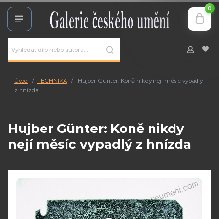
0
Úvod
TECHNIKA
Hujber Günter: Koně nikdy nejí měsíc vypadlý
z hnízda
Hujber Günter: Koně nikdy
nejí měsíc vypadlý z hnízda