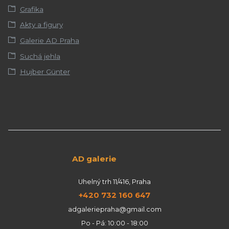
Grafika
Akty a figury
Galerie AD Praha
Suchá jehla
Hujber Günter
AD galerie
Uhelný trh 11/416, Praha
+420 732 160 647
adgaleriepraha@gmail.com
Po - Pá: 10:00 - 18:00