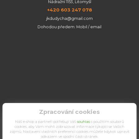
Nádražní 1153, Litomyšl
+420 603 247 078
jkdudycha@gmail.com
Dohodou předem: Mobil / email
Zpracování cookies
Náš e-shop a partneři potřebují Váš
souhlas
s použitím souborů
cookies, aby Vám mohli zobrazovat informace týkající se Vašich
zájmů. Nastavení vlastních preferencí cookies můžete kdykoli upravit
odkazem ve spodní části stránek.