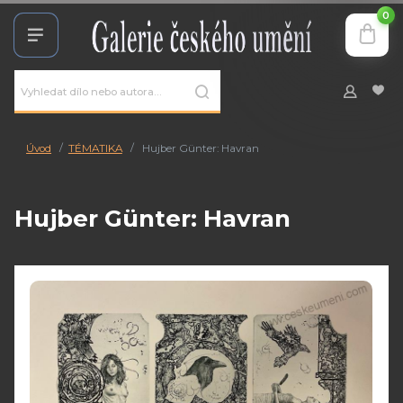
0
Úvod
TÉMATIKA
Hujber Günter: Havran
Hujber Günter: Havran