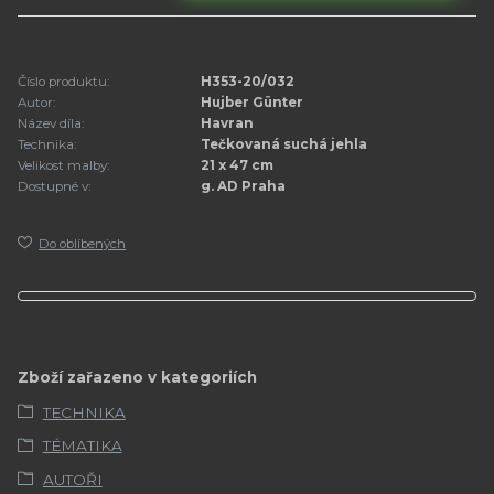
Číslo produktu:
H353-20/032
Autor:
Hujber Günter
Název díla:
Havran
Technika:
Tečkovaná suchá jehla
Velikost malby:
21 x 47 cm
Dostupné v:
g. AD Praha
Do oblíbených
Zboží zařazeno v kategoriích
TECHNIKA
TÉMATIKA
AUTOŘI