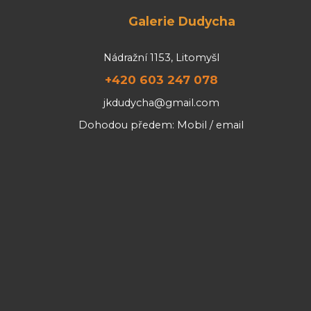
Galerie Dudycha
Nádražní 1153, Litomyšl
+420 603 247 078
jkdudycha@gmail.com
Dohodou předem: Mobil / email