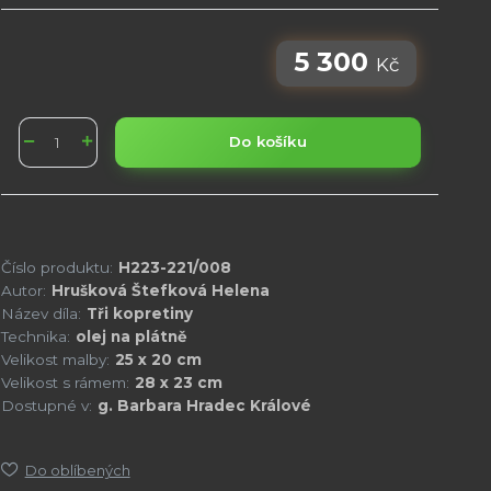
5 300
Kč
Do košíku
Číslo produktu:
H223-221/008
Autor:
Hrušková Štefková Helena
Název díla:
Tři kopretiny
Technika:
olej na plátně
Velikost malby:
25 x 20 cm
Velikost s rámem:
28 x 23 cm
Dostupné v:
g. Barbara Hradec Králové
Do oblíbených