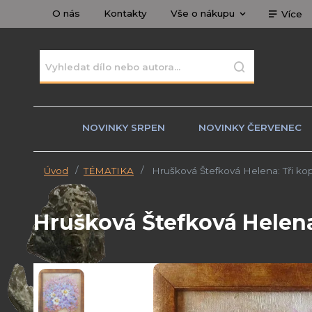
O nás
Kontakty
Vše o nákupu
Více
NOVINKY SRPEN
NOVINKY ČERVENEC
Úvod
TÉMATIKA
Hrušková Štefková Helena: Tři kop
Hrušková Štefková Helena