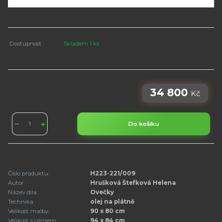
Dostupnost
Skladem 1 ks
34 800
Kč
Do košíku
Číslo produktu:
H223-221/009
Autor:
Hrušková Štefková Helena
Název díla:
Ovečky
Technika:
olej na plátně
Velikost malby:
90 x 80 cm
Velikost s rámem:
94 x 84 cm