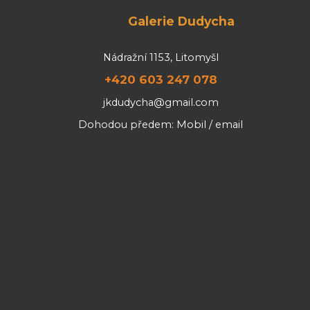
Galerie Dudycha
Nádražní 1153, Litomyšl
+420 603 247 078
jkdudycha@gmail.com
Dohodou předem: Mobil / email