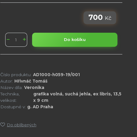
700
Kč
Do košíku
Číslo produktu:
AD1000-h059-19/001
Autor:
Hřivnáč Tomáš
Název díla:
Veronika
Technika,
grafika volná, suchá jehla, ex libris, 13,5
velikost:
x 9 cm
Dostupné v:
g. AD Praha
Do oblíbených