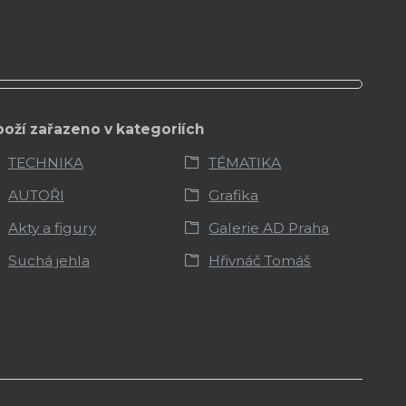
boží zařazeno v kategoriích
TECHNIKA
TÉMATIKA
AUTOŘI
Grafika
Akty a figury
Galerie AD Praha
Suchá jehla
Hřivnáč Tomáš