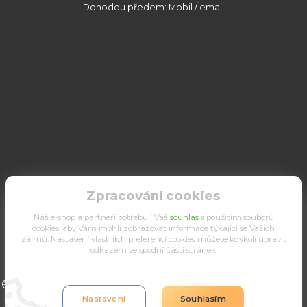
Dohodou předem: Mobil / email
Zpracování cookies
Náš e-shop a partneři potřebují Váš
souhlas
s použitím souborů
cookies, aby Vám mohli zobrazovat informace týkající se Vašich
zájmů. Nastavení vlastních preferencí cookies můžete kdykoli upravit
odkazem ve spodní části stránek.
Upravit sběr cookies.
Nastavení
Souhlasím