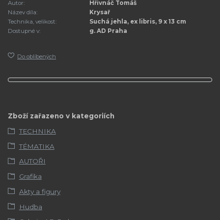
Autor:
Hřivnáč Tomáš
Název díla:
Krysař
Technika, velikost:
Suchá jehla, ex libris, 9 x 13 cm
Dostupné v:
g. AD Praha
Do oblíbených
Zboží zařazeno v kategoriích
TECHNIKA
TÉMATIKA
AUTOŘI
Grafika
Akty a figury
Hudba