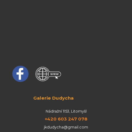
Galerie Dudycha
Nádražní 1153, Litomyšl
+420 603 247 078
jkdudycha@gmail.com