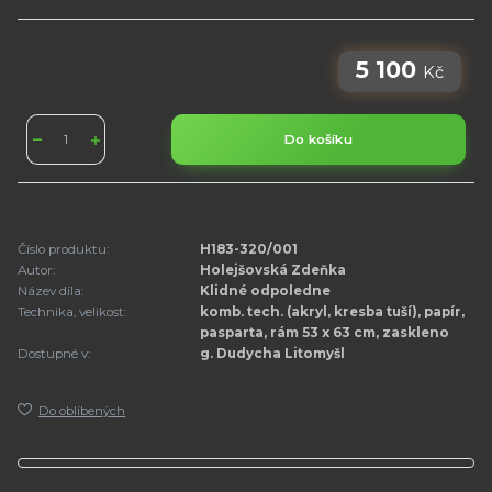
5 100
Kč
Do košíku
Číslo produktu:
H183-320/001
Autor:
Holejšovská Zdeňka
Název díla:
Klidné odpoledne
Technika, velikost:
komb. tech. (akryl, kresba tuší), papír,
pasparta, rám 53 x 63 cm, zaskleno
Dostupné v:
g. Dudycha Litomyšl
Do oblíbených