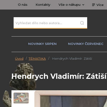
O nás
Kontakty
Vše o nákupu
Více
NOVINKY SRPEN
NOVINKY ČERVENEC
Úvod
TÉMATIKA
Hendrych Vladimír: Zátiší
Hendrych Vladimír: Zátiší