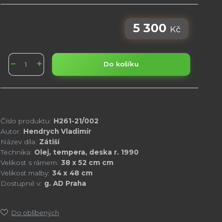
5 300
Kč
Do košíku
Číslo produktu:
H261-21/002
Autor:
Hendrych Vladimír
Název díla:
Zátiší
Technika:
Olej, tempera, deska r. 1990
Velikost s rámem:
38 x 52 cm cm
Velikost malby:
34 x 48 cm
Dostupné v:
g. AD Praha
Do oblíbených