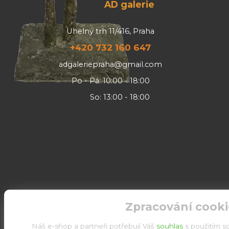
AD galerie
Uhelný trh 11/416, Praha
+420 732 160 647
adgaleriepraha@gmail.com
Po - Pá: 10:00 - 18:00
So: 13:00 - 18:00
Zpracování cooki
Náš e-shop a partneři potřebují Váš
souhlas
s použitím s