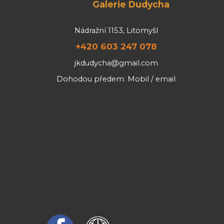
Galerie Dudycha
Nádražní 1153, Litomyšl
+420 603 247 078
jkdudycha@gmail.com
Dohodou předem: Mobil / email