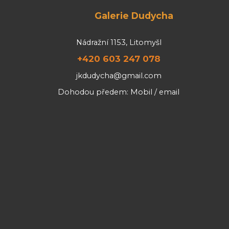
Galerie Dudycha
Nádražní 1153, Litomyšl
+420 603 247 078
jkdudycha@gmail.com
Dohodou předem: Mobil / email