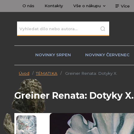
O nás
Kontakty
Vše o nákupu
Více
NOVINKY SRPEN
NOVINKY ČERVENEC
Úvod
TÉMATIKA
Greiner Renata: Dotyky X.
Greiner Renata: Dotyky X.