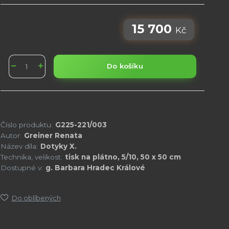
15 700
Kč
Do košíku
Číslo produktu:
G225-221/003
Autor:
Greiner Renata
Název díla:
Dotyky X.
Technika, velikost:
tisk na plátno, 5/10, 50 x 50 cm
Dostupné v:
g. Barbara Hradec Králové
Do oblíbených