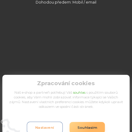
Dohodou předem: Mobil / email
Zpracování cookies
Náš e-shop a partneři potřebují Váš
souhlas
s použitím souborů
cookies, aby Vám mohli zobrazovat informace týkající se Vašich
zájmů. Nastavení vlastních preferencí cookies můžete kdykoli upravit
odkazem ve spodní části stránek.
Upravit sběr cookies.
Nastavení
Souhlasím