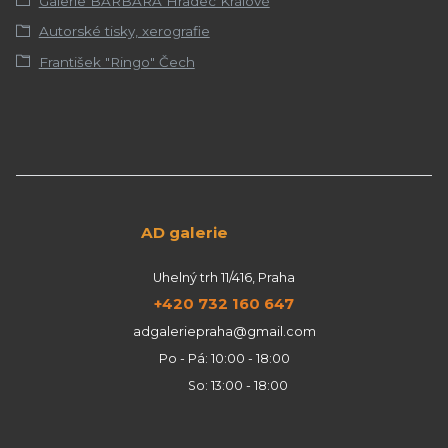
Galerie BARBARA Hradec Králové
Autorské tisky, xerografie
František "Ringo" Čech
AD galerie
Uhelný trh 11/416, Praha
+420 732 160 647
adgaleriepraha@gmail.com
Po - Pá: 10:00 - 18:00
So: 13:00 - 18:00