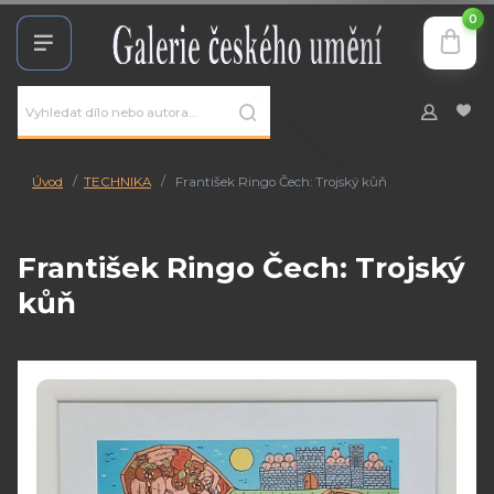
0
Úvod
TECHNIKA
František Ringo Čech: Trojský kůň
František Ringo Čech: Trojský
kůň