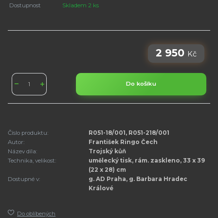
Dostupnost
Skladem 2 ks
2 950
Kč
Do košíku
Číslo produktu:
R051-18/001, R051-218/001
Autor:
František Ringo Čech
Název díla:
Trojský kůň
Technika, velikost:
umělecký tisk, rám. zaskleno, 33 x 39
(22 x 28) cm
Dostupné v:
g. AD Praha, g. Barbara Hradec
Králové
Do oblíbených