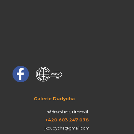
Galerie Dudycha
Nádražní 1153, Litomyšl
+420 603 247 078
jkdudycha@gmail.com