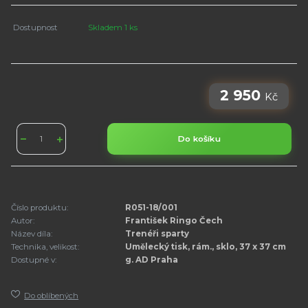
Dostupnost
Skladem 1 ks
2 950
Kč
Do košíku
Číslo produktu:
R051-18/001
Autor:
František Ringo Čech
Název díla:
Trenéři sparty
Technika, velikost:
Umělecký tisk, rám., sklo, 37 x 37 cm
Dostupné v:
g. AD Praha
Do oblíbených