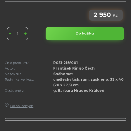
2 950
Kč
Do košíku
Číslo produktu:
R051-218/001
Autor:
František Ringo Čech
Název díla:
Sněhomet
Technika, velikost:
umělecký tisk, rám. zaskleno, 32 x 40
(20 x 27,5) cm
Dostupné v:
g. Barbara Hradec Králové
Do oblíbených