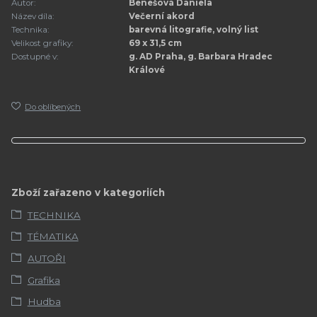
Autor:
Benešová Daniela
Název díla:
Večerní akord
Technika:
barevná litografie, volný list
Velikost grafiky:
69 x 31,5 cm
Dostupné v:
g. AD Praha, g. Barbara Hradec
Králové
Do oblíbených
Zboží zařazeno v kategoriích
TECHNIKA
TÉMATIKA
AUTOŘI
Grafika
Hudba