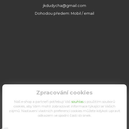
jkdudycha@gmail.com
Dohodou předem: Mobil / email
Zpracování cookies
Náš e-shop a partneři potřebují Váš
souhlas
s použitím souborů
cookies, aby Vám mohli zobrazovat informace týkající se Vašich
zájmů. Nastavení vlastních preferencí cookies můžete kdykoli upravit
odkazem ve spodní části stránek.