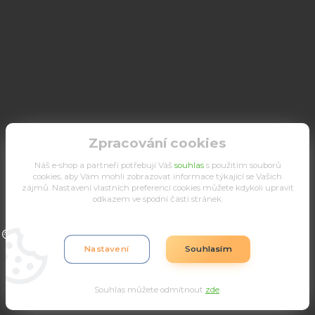
Zpracování cookies
Náš e-shop a partneři potřebují Váš
souhlas
s použitím souborů
cookies, aby Vám mohli zobrazovat informace týkající se Vašich
zájmů. Nastavení vlastních preferencí cookies můžete kdykoli upravit
odkazem ve spodní části stránek.
Upravit sběr cookies.
Nastavení
Souhlasím
Souhlas můžete odmítnout
zde
.
Vytvořeno na
Eshop-rychle.cz