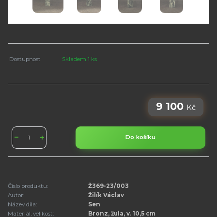
Dostupnost
Skladem 1 ks
9 100
Kč
Do košíku
Číslo produktu:
Ž369-23/003
Autor:
Žilík Václav
Název díla:
Sen
Materiál, velikost:
Bronz, žula, v. 10,5 cm