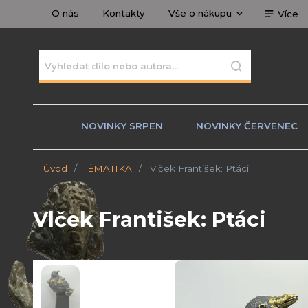
O nás
Kontakty
Vše o nákupu
Více
NOVINKY SRPEN
NOVINKY ČERVENEC
Úvod
TÉMATIKA
Vlček František: Ptáci
Vlček František: Ptáci