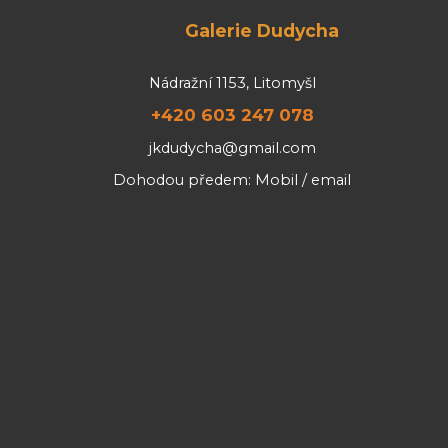
Galerie Dudycha
Nádražní 1153, Litomyšl
+420 603 247 078
jkdudycha@gmail.com
Dohodou předem: Mobil / email