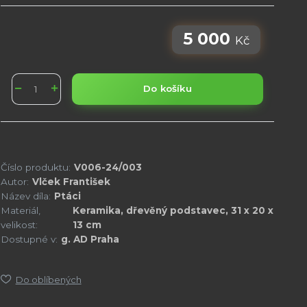
5 000
Kč
Do košíku
Číslo produktu:
V006-24/003
Autor:
Vlček František
Název díla:
Ptáci
Materiál,
Keramika, dřevěný podstavec, 31 x 20 x
velikost:
13 cm
Dostupné v:
g. AD Praha
Do oblíbených