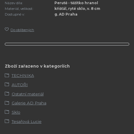
Název díla:
Perutě - těžítko hranol
Materiál, velikost:
křišťál, ryté sklo, v. 8 cm
Dostupné v:
g. AD Praha
Do oblíbených
Zboží zařazeno v kategoriích
TECHNIKA
AUTOŘI
Ostatní materiál
Galerie AD Praha
Sklo
Tesařová Lucie