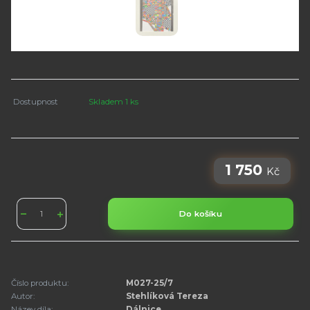
Dostupnost
Skladem 1 ks
1 750
Kč
Do košíku
Číslo produktu:
M027-25/7
Autor:
Stehlíková Tereza
Název díla:
Dálnice