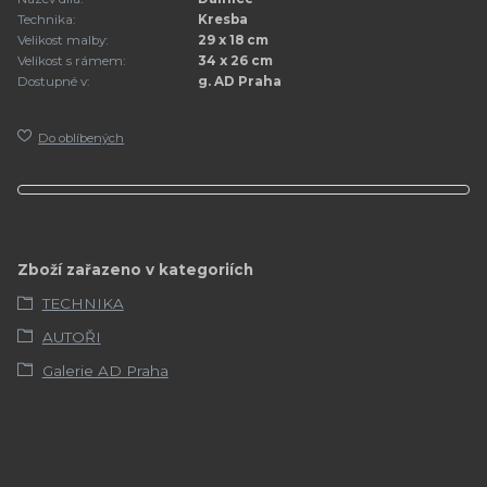
Technika:
Kresba
Velikost malby:
29 x 18 cm
Velikost s rámem:
34 x 26 cm
Dostupné v:
g. AD Praha
Do oblíbených
Zboží zařazeno v kategoriích
TECHNIKA
AUTOŘI
Galerie AD Praha