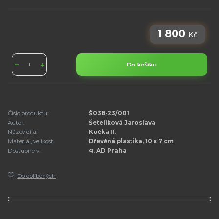
1 800
Kč
Do košíku
Číslo produktu:
Š038-23/001
Autor:
Šetelíková Jaroslava
Název díla:
Kočka II.
Materiál, velikost:
Dřevěná plastika, 10 x 7 cm
Dostupné v:
g. AD Praha
Do oblíbených