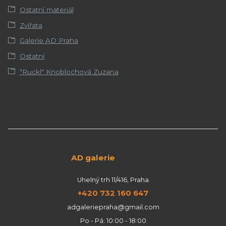
Ostatní materiál
Zvířata
Galerie AD Praha
Ostatní
"Ruckl" Knoblochová Zuzana
AD galerie
Uhelný trh 11/416, Praha
+420 732 160 647
adgaleriepraha@gmail.com
Po - Pá: 10:00 - 18:00