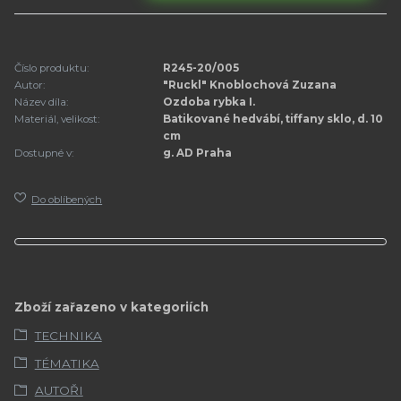
Číslo produktu:
R245-20/005
Autor:
"Ruckl" Knoblochová Zuzana
Název díla:
Ozdoba rybka I.
Materiál, velikost:
Batikované hedvábí, tiffany sklo, d. 10
cm
Dostupné v:
g. AD Praha
Do oblíbených
Zboží zařazeno v kategoriích
TECHNIKA
TÉMATIKA
AUTOŘI