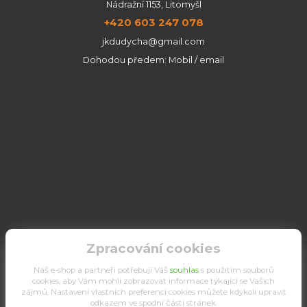
Nádražní 1153, Litomyšl
+420 603 247 078
jkdudycha@gmail.com
Dohodou předem: Mobil / email
Zpracování cookies
Náš e-shop a partneři potřebují Váš
souhlas
s použitím souborů
cookies, aby Vám mohli zobrazovat informace týkající se Vašich
zájmů. Nastavení vlastních preferencí cookies můžete kdykoli upravit
odkazem ve spodní části stránek.