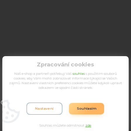
Zpracování cookies
Náš e-shop a partneři potřebují Váš
souhlas
s použitím souborů
cookies, aby Vám mohli zobrazovat informace týkající se Vašich
zájmů. Nastavení vlastních preferencí cookies můžete kdykoli upravit
odkazem ve spodní části stránek.
Upravit sběr cookies.
Nastavení
Souhlasím
Souhlas můžete odmítnout
zde
.
Vytvořeno na
Eshop-rychle.cz