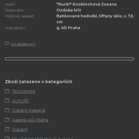
Autor:
"Ruckl" Knoblochová Zuzana
Název díla:
Ozdoba kříž
Materiál, velikost:
Batikované hedvábí, tiffany sklo, v. 7,5
cm
Dostupné v:
g. AD Praha
Do oblíbených
Zboží zařazeno v kategoriích
TECHNIKA
AUTOŘI
Ostatní materiál
Galerie AD Praha
Ostatní
"Ruckl" Knoblochová Zuzana