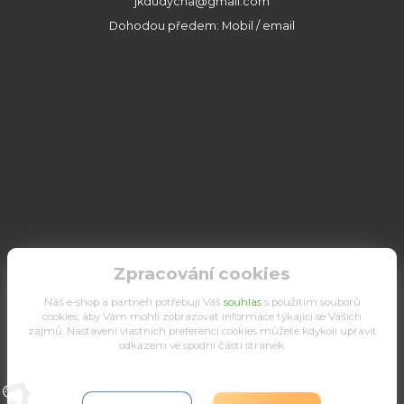
jkdudycha@gmail.com
Dohodou předem: Mobil / email
Zpracování cookies
Náš e-shop a partneři potřebují Váš
souhlas
s použitím souborů
cookies, aby Vám mohli zobrazovat informace týkající se Vašich
zájmů. Nastavení vlastních preferencí cookies můžete kdykoli upravit
odkazem ve spodní části stránek.
Upravit sběr cookies.