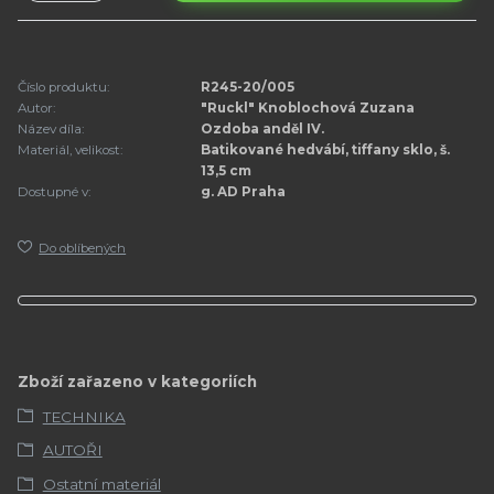
Číslo produktu:
R245-20/005
Autor:
"Ruckl" Knoblochová Zuzana
Název díla:
Ozdoba anděl IV.
Materiál, velikost:
Batikované hedvábí, tiffany sklo, š.
13,5 cm
Dostupné v:
g. AD Praha
Do oblíbených
Zboží zařazeno v kategoriích
TECHNIKA
AUTOŘI
Ostatní materiál