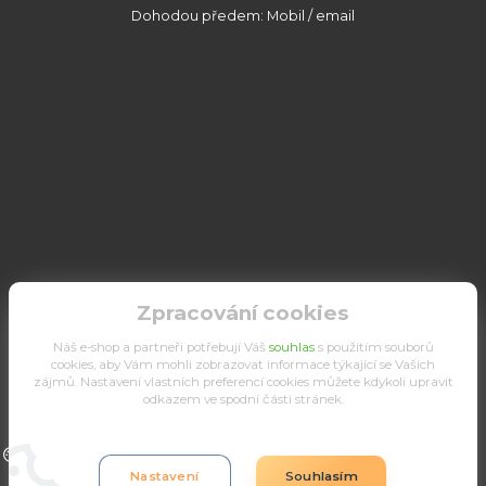
Dohodou předem: Mobil / email
Zpracování cookies
Náš e-shop a partneři potřebují Váš
souhlas
s použitím souborů
cookies, aby Vám mohli zobrazovat informace týkající se Vašich
zájmů. Nastavení vlastních preferencí cookies můžete kdykoli upravit
odkazem ve spodní části stránek.
Upravit sběr cookies.
Nastavení
Souhlasím