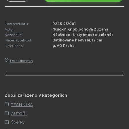
Číslo produktu:
R245-25/001
Autor:
"Ruckl" Knoblochová Zuzana
Název díla:
Náušnice - Listy (modro-zelené)
Materiál, velikost:
Batikované hedvábí, 12 cm
Dostupné v:
g. AD Praha
Do oblíbených
Zboží zařazeno v kategoriích
TECHNIKA
AUTOŘI
Šperky