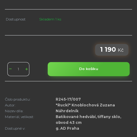
Dostupnost
Skladem 1 ks
1 190
Kč
Do košíku
Číslo produktu:
R245-17/007
Autor:
"Ruckl" Knoblochová Zuzana
Název díla:
Náhrdelník
Materiál, velikost:
Batikované hedvábí, tiffany sklo,
obvod 43 cm
Dostupné v:
g. AD Praha