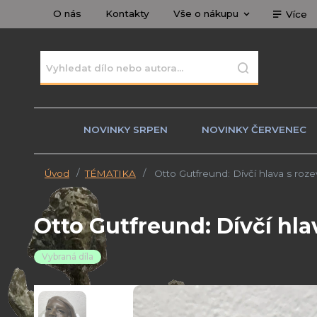
O nás
Kontakty
Vše o nákupu
Více
NOVINKY SRPEN
NOVINKY ČERVENEC
Úvod
TÉMATIKA
Otto Gutfreund: Dívčí hlava s rozev
Otto Gutfreund: Dívčí hla
Vybraná díla