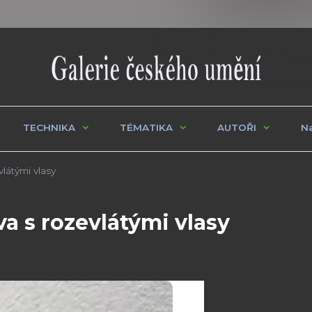
TECHNIKA
TÉMATIKA
AUTOŘI
Na
látými vlasy
va s rozevlátými vlasy