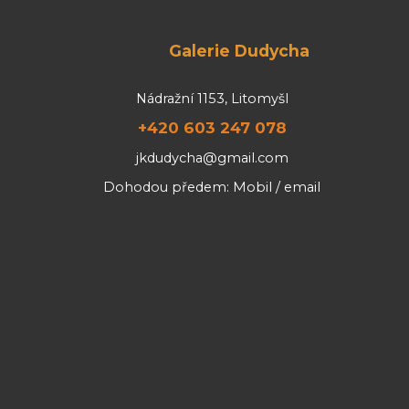
Galerie Dudycha
Nádražní 1153, Litomyšl
+420 603 247 078
jkdudycha@gmail.com
Dohodou předem: Mobil / email