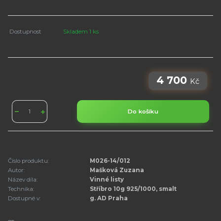
Dostupnost
Skladem 1 ks
4 700
Kč
Do košíku
Číslo produktu:
M026-14/012
Autor:
Mašková Zuzana
Název díla:
Vinné listy
Technika:
Stříbro 10g 925/1000, smalt
Dostupné v:
g. AD Praha