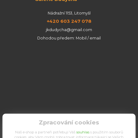
Nádražní 1153, Litomyšl
+420 603 247 078
jkdudycha@gmail.com
Dohodou předem: Mobil / email
Zpracování cookies
Náš e-shop a partneři potřebují Váš
souhlas
s použitím souborů
cookies, aby Vám mohli zobrazovat informace týkající se Vašich