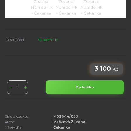
Dostupnost
Skladem 1 ks
3 100
Kč
Do košíku
Číslo produktu:
M026-14/033
Autor:
Mašková Zuzana
Název díla:
Čekanka