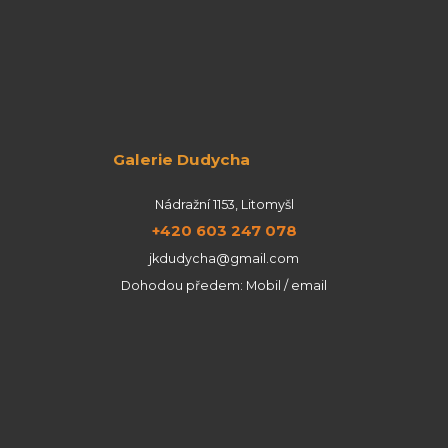
Galerie Dudycha
Nádražní 1153, Litomyšl
+420 603 247 078
jkdudycha@gmail.com
Dohodou předem: Mobil / email