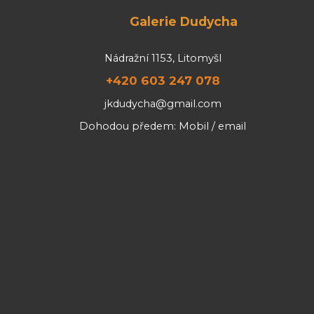
Galerie Dudycha
Nádražní 1153, Litomyšl
+420 603 247 078
jkdudycha@gmail.com
Dohodou předem: Mobil / email