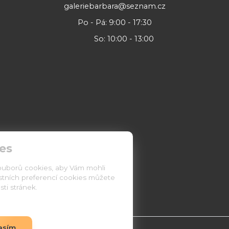
galeriebarbara@seznam.cz
Po - Pá: 9:00 - 17:30
So: 10:00 - 13:00
es
ouborů cookies, aby Vám mohli
astních preferencí cookies můžete
ti stránek.
asím