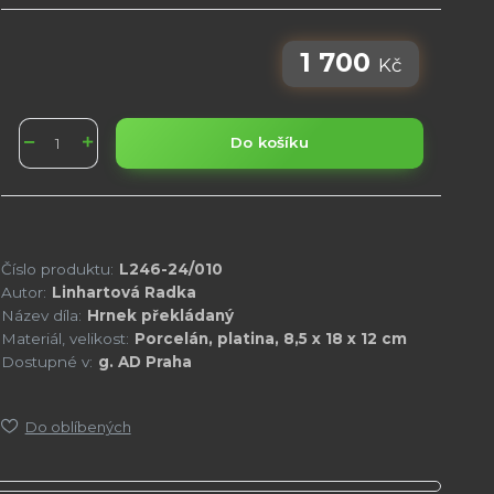
1 700
Kč
Do košíku
Číslo produktu:
L246-24/010
Autor:
Linhartová Radka
Název díla:
Hrnek překládaný
Materiál, velikost:
Porcelán, platina, 8,5 x 18 x 12 cm
Dostupné v:
g. AD Praha
Do oblíbených