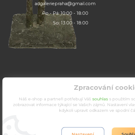
adgaleriepraha@gmail.com
Po - Pá: 10:00 - 18:00
So: 13:00 - 18:00
Zpracování cooki
Náš e-shop a partneři potřebují Váš
souhlas
s použitím s
zobrazovat informace týkající se Vašich zájmů. Nastavení vl
kdykoli upravit odkazem ve spodní čás
Upravit sběr cookies.
Nastavení
Souhl