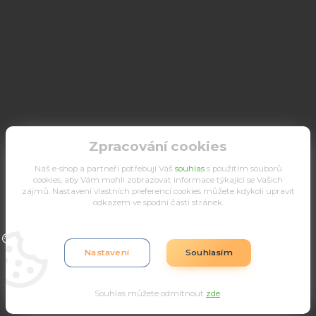
Zpracování cookies
Náš e-shop a partneři potřebují Váš
souhlas
s použitím souborů
cookies, aby Vám mohli zobrazovat informace týkající se Vašich
zájmů. Nastavení vlastních preferencí cookies můžete kdykoli upravit
odkazem ve spodní části stránek.
Upravit sběr cookies.
Nastavení
Souhlasím
Souhlas můžete odmítnout
zde
.
Vytvořeno na
Eshop-rychle.cz