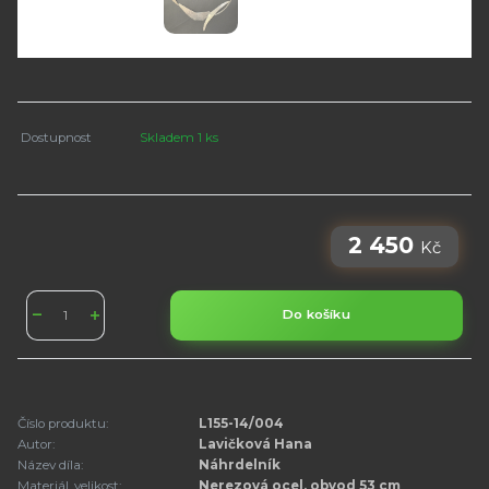
Dostupnost
Skladem 1 ks
2 450
Kč
Do košíku
Číslo produktu:
L155-14/004
Autor:
Lavičková Hana
Název díla:
Náhrdelník
Materiál, velikost:
Nerezová ocel, obvod 53 cm