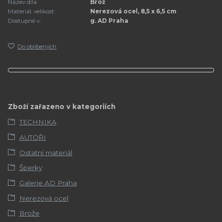
Název díla:
Brož
Materiál, velikost:
Nerezová ocel, 8,5 x 6,5 cm
Dostupné v:
g. AD Praha
Do oblíbených
Zboží zařazeno v kategoriích
TECHNIKA
AUTOŘI
Ostatní materiál
Šperky
Galerie AD Praha
Nerezová ocel
Brože