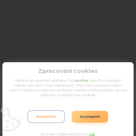
Zpracování cookies
Náš e-shop a partneři potřebují Váš
souhlas
s použitím souborů
cookies, aby Vám mohli zobrazovat informace týkající se Vašich
zájmů. Nastavení vlastních preferencí cookies můžete kdykoli upravit
odkazem ve spodní části stránek.
Upravit sběr cookies.
Nastavení
Souhlasím
Souhlas můžete odmítnout
zde
.