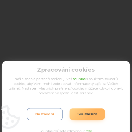
Zpracování cookies
Náš e-shop a partneři potřebují Váš
souhlas
s použitím souborů
cookies, aby Vám mohli zobrazovat informace týkající se Vašich
zájmů. Nastavení vlastních preferencí cookies můžete kdykoli upravit
odkazem ve spodní části stránek.
Upravit sběr cookies.
Nastavení
Souhlasím
Souhlas můžete odmítnout
zde
.