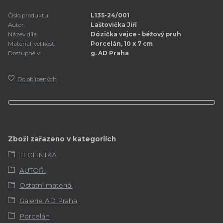
Číslo produktu:
L135-24/001
Autor:
Laštovička Jiří
Název díla:
Dózička vejce - béžový pruh
Materiál, velikost:
Porcelán, 10 x 7 cm
Dostupné v:
g. AD Praha
Do oblíbených
Zboží zařazeno v kategoriích
TECHNIKA
AUTOŘI
Ostatní materiál
Galerie AD Praha
Porcelán