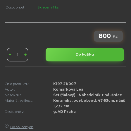
Dostupnost
Skladem 1 ks
800
Kč
Do košíku
Číslo produktu:
K197-21/007
Autor:
Komárková Lea
Název díla:
Set (fialový) - Náhrdelník + náušnice
Materiál, velikost:
Keramika, ocel, obvod: 47-53cm; náuš
1,2 /2 cm
Dostupné v:
g. AD Praha
Do oblíbených