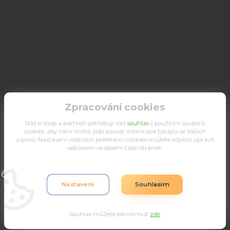
Zpracování cookies
Náš e-shop a partneři potřebují Váš
souhlas
s použitím souborů
cookies, aby Vám mohli zobrazovat informace týkající se Vašich
zájmů. Nastavení vlastních preferencí cookies můžete kdykoli upravit
odkazem ve spodní části stránek.
Upravit sběr cookies.
Nastavení
Souhlasím
Souhlas můžete odmítnout
zde
.
Vytvořeno na
Eshop-rychle.cz