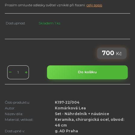
Prosím omluvte odlesky světel vzniklé při focení.
celý popis
Dostupnost
Skladem 1 ks
700
Kč
Do košíku
Číslo produktu:
K197-22/004
Autor:
Komárková Lea
Název díla:
Set - Náhrdelník + náušnice
Materiál, velikost:
Keramika, chirurgická ocel, obvod:
46 cm
Dostupné v:
g. AD Praha