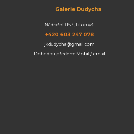
Galerie Dudycha
Nádražní 1153, Litomyšl
+420 603 247 078
jkdudycha@gmail.com
Dohodou předem: Mobil / email