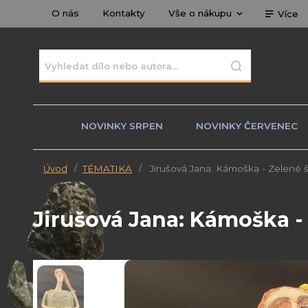
O nás
Kontakty
Vše o nákupu
Více
NOVINKY SRPEN
NOVINKY ČERVENEC
Úvod
TÉMATIKA
Jirušová Jana: Kámoška - Zelené š
Jirušová Jana: Kámoška -