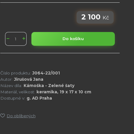
2 100
Kč
Do košíku
Číslo produktu:
J064-22/001
Autor:
Jirušová Jana
Název díla:
Kámoška - Zelené šaty
Materiál, velikost:
keramika, 19 x 17 x 10 cm
Dostupné v:
g. AD Praha
Do oblíbených