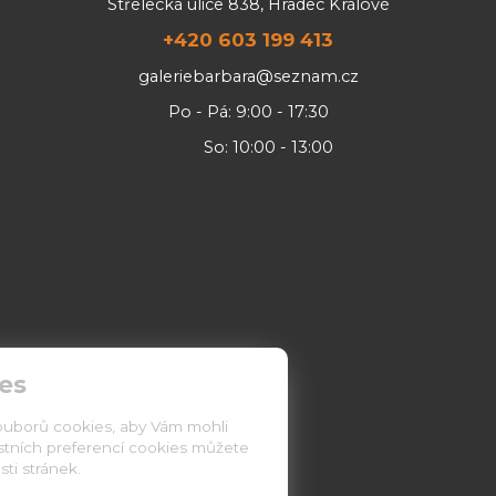
Střelecká ulice 838, Hradec Králové
+420 603 199 413
galeriebarbara@seznam.cz
Po - Pá: 9:00 - 17:30
So: 10:00 - 13:00
es
ouborů cookies, aby Vám mohli
astních preferencí cookies můžete
ti stránek.