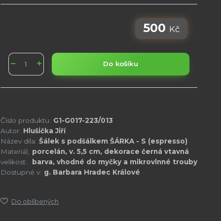
500
Kč
Do košíku
Číslo produktu:
G1-G017-223/013
Autor:
Hlušička Jiří
Název díla:
Šálek s podšálkem ŠÁRKA - S (espresso)
Materiál,
porcelán, v. 5,5 cm, dekorace černá vtavná
velikost:
barva, vhodné do myčky a mikrovlnné trouby
Dostupné v:
g. Barbara Hradec Králové
Do oblíbených