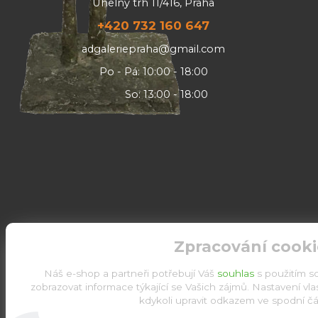
Uhelný trh 11/416, Praha
+420 732 160 647
adgaleriepraha@gmail.com
Po - Pá: 10:00 - 18:00
So: 13:00 - 18:00
Zpracování cooki
Náš e-shop a partneři potřebují Váš
souhlas
s použitím s
zobrazovat informace týkající se Vašich zájmů. Nastavení vl
kdykoli upravit odkazem ve spodní čás