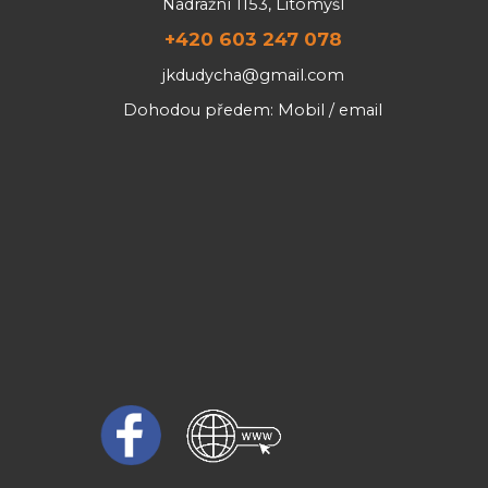
Nádražní 1153, Litomyšl
+420 603 247 078
jkdudycha@gmail.com
Dohodou předem: Mobil / email