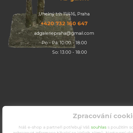
Uhelný trh 11/416, Praha
+420 732 160 647
adgaleriepraha@gmail.com
Po - Pá: 10:00 - 18:00
So: 13:00 - 18:00
Zpracování cooki
Náš e-shop a partneři potřebují Váš
souhlas
s použitím s
zobrazovat informace týkající se Vašich zájmů. Nastavení vl