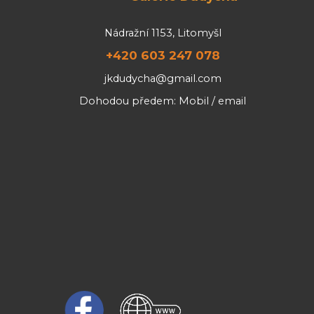
Nádražní 1153, Litomyšl
+420 603 247 078
jkdudycha@gmail.com
Dohodou předem: Mobil / email