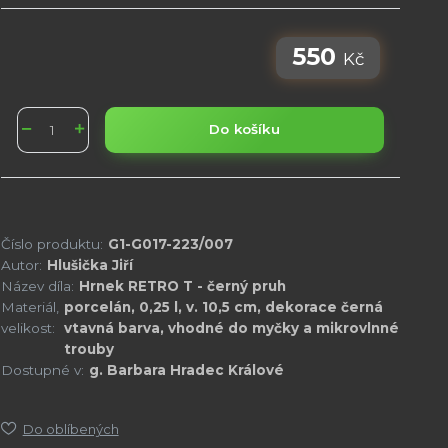
550
Kč
Do košíku
Číslo produktu:
G1-G017-223/007
Autor:
Hlušička Jiří
Název díla:
Hrnek RETRO T - černý pruh
Materiál,
porcelán, 0,25 l, v. 10,5 cm, dekorace černá
velikost:
vtavná barva, vhodné do myčky a mikrovlnné
trouby
Dostupné v:
g. Barbara Hradec Králové
Do oblíbených