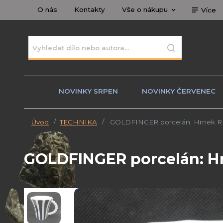
O nás
Kontakty
Vše o nákupu
Více
NOVINKY SRPEN
NOVINKY ČERVENEC
Úvod
TECHNIKA
GOLDFINGER porcelán: Hrnek RE
GOLDFINGER porcelán: Hr