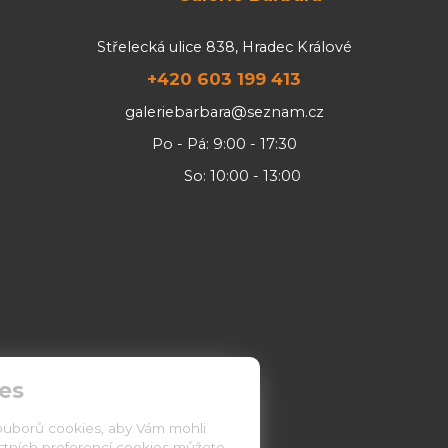
Střelecká ulice 838, Hradec Králové
+420 603 199 413
galeriebarbara@seznam.cz
Po - Pá: 9:00 - 17:30
So: 10:00 - 13:00
es
ouborů cookies, aby Vám mohli
astních preferencí cookies můžete