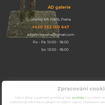
AD galerie
Uhelný trh 11/416, Praha
+420 732 160 647
adgaleriepraha@gmail.com
Po - Pá: 10:00 - 18:00
So: 13:00 - 18:00
Zpracování cooki
Náš e-shop a partneři potřebují Váš
souhlas
s použitím s
zobrazovat informace týkající se Vašich zájmů. Nastavení vl