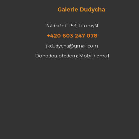
Galerie Dudycha
Nádražní 1153, Litomyšl
+420 603 247 078
jkdudycha@gmail.com
Dohodou předem: Mobil / email