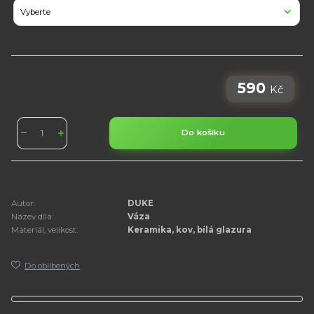
590
Kč
Do košíku
Autor:
DUKE
Název díla:
Váza
Materiál, velikost:
Keramika, kov, bílá glazura
Do oblíbených