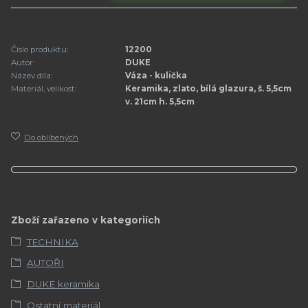
Číslo produktu:
12200
Autor:
DUKE
Název díla:
Váza - kulička
Materiál, velikost:
Keramika, zlato, bílá glazura, š. 5,5cm
v. 21cm h. 5,5cm
Do oblíbených
Zboží zařazeno v kategoriích
TECHNIKA
AUTOŘI
DUKE keramika
Ostatní materiál