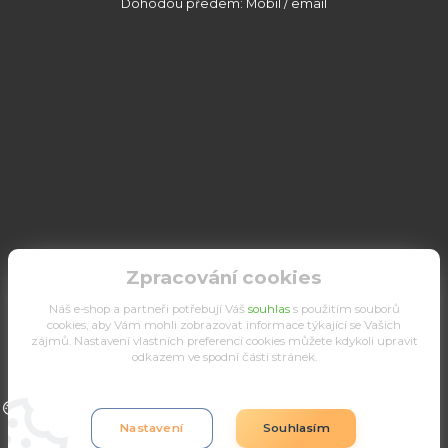
Dohodou předem: Mobil / email
Zpracování cookies
Náš e-shop a partneři potřebují Váš
souhlas
s použitím souborů
cookies, aby Vám mohli zobrazovat informace týkající se Vašich
zájmů. Nastavení vlastních preferencí cookies můžete kdykoli upravit
odkazem ve spodní části stránek.
Upravit sběr cookies.
Nastavení
Souhlasím