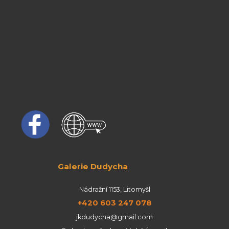
Galerie Dudycha
Nádražní 1153, Litomyšl
+420 603 247 078
jkdudycha@gmail.com