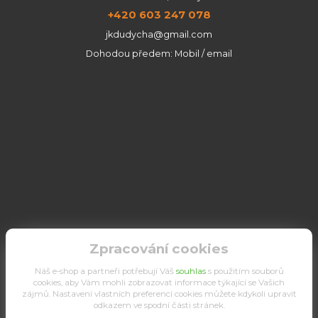
+420 603 247 078
jkdudycha@gmail.com
Dohodou předem: Mobil / email
Zpracování cookies
Náš e-shop a partneři potřebují Váš
souhlas
s použitím souborů
cookies, aby Vám mohli zobrazovat informace týkající se Vašich
zájmů. Nastavení vlastních preferencí cookies můžete kdykoli upravit
odkazem ve spodní části stránek.