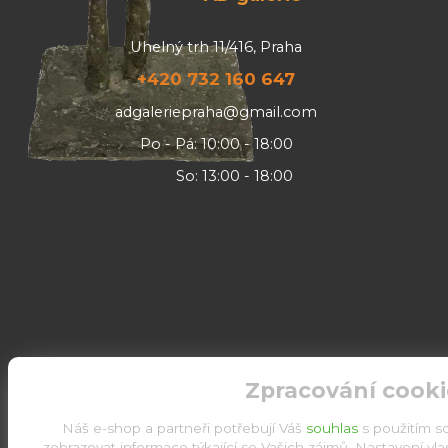
Uhelný trh 11/416, Praha
+420 732 160 647
adgaleriepraha@gmail.com
Po - Pá: 10:00 - 18:00
So: 13:00 - 18:00
Zpracování cooki
Náš e-shop a partneři potřebují Váš
souhlas
s použitím s
zobrazovat informace týkající se Vašich zájmů. Nastavení vl