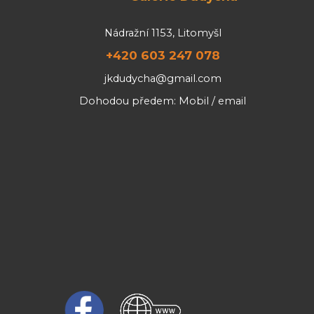
Nádražní 1153, Litomyšl
+420 603 247 078
jkdudycha@gmail.com
Dohodou předem: Mobil / email