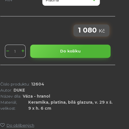
1 080
Kč
Do košíku
Číslo produktu:
12604
Autor:
DUKE
Název díla:
Váza - hranol
Materiál,
Keramika, platina, bílá glazura, v. 29 x š.
velikost:
9 x h. 6 cm
Do oblíbených