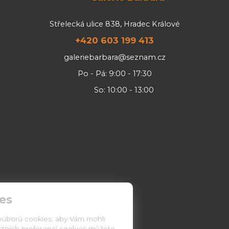
Střelecká ulice 838, Hradec Králové
+420 603 199 413
galeriebarbara@seznam.cz
Po - Pá: 9:00 - 17:30
So: 10:00 - 13:00
es
ouborů cookies, aby Vám mohli
astních preferencí cookies můžete