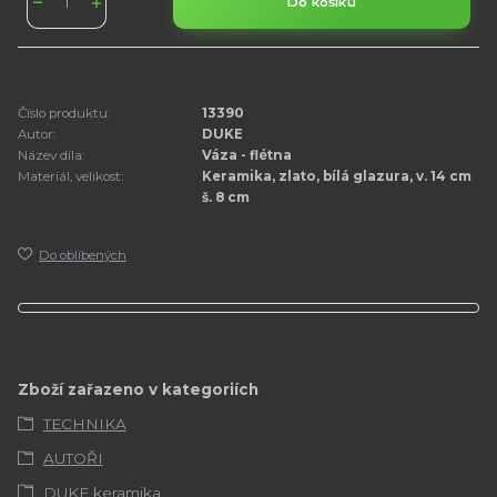
Do košíku
Číslo produktu:
13390
Autor:
DUKE
Název díla:
Váza - flétna
Materiál, velikost:
Keramika, zlato, bílá glazura, v. 14 cm
š. 8 cm
Do oblíbených
Zboží zařazeno v kategoriích
TECHNIKA
AUTOŘI
DUKE keramika