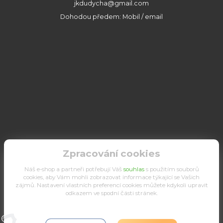
jkdudycha@gmail.com
Dohodou předem: Mobil / email
Zpracování cookies
Náš e-shop a partneři potřebují Váš
souhlas
s použitím souborů
cookies, aby Vám mohli zobrazovat informace týkající se Vašich
zájmů. Nastavení vlastních preferencí cookies můžete kdykoli upravit
odkazem ve spodní části stránek.
Upravit sběr cookies.