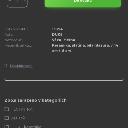
Do košíku
Číslo produktu:
13394
Autor:
DUKE
Název díla:
Váza - flétna
Materiál, velikost:
Keramika, platina, bílá glazura, v. 14
cm š. 8 cm
Do oblíbených
Zboží zařazeno v kategoriích
TECHNIKA
AUTOŘI
DUKE keramika