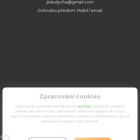
jkdudycha@gmail.com
Dohodou předem: Mobil / email
Zpracování cookies
Náš e-shop a partneři potřebují Váš
souhlas
s použitím souborů
cookies, aby Vám mohli zobrazovat informace týkající se Vašich
zájmů. Nastavení vlastních preferencí cookies můžete kdykoli upravit
odkazem ve spodní části stránek.
Upravit sběr cookies.