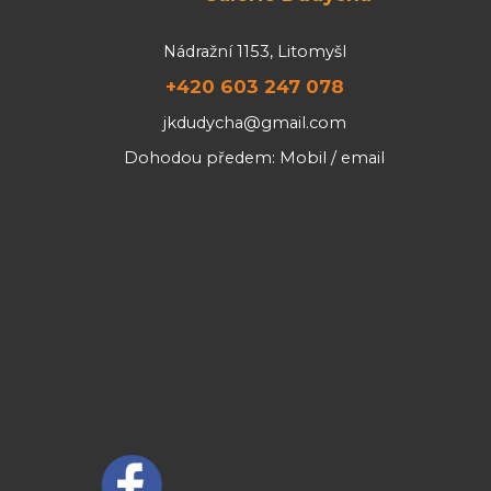
Nádražní 1153, Litomyšl
+420 603 247 078
jkdudycha@gmail.com
Dohodou předem: Mobil / email