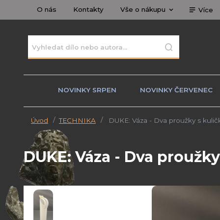
O nás
Kontakty
Vše o nákupu
Více
NOVINKY SRPEN
NOVINKY ČERVENEC
Úvod
TECHNIKA
DUKE: Váza - Dva proužky s kuli
DUKE: Váza - Dva proužky