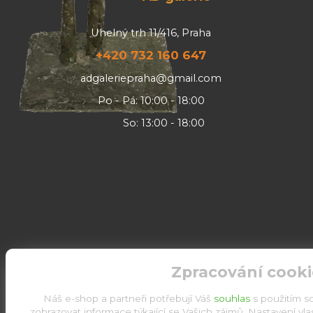
Uhelný trh 11/416, Praha
+420 732 160 647
adgaleriepraha@gmail.com
Po - Pá: 10:00 - 18:00
So: 13:00 - 18:00
Zpracování cooki
Náš e-shop a partneři potřebují Váš
souhlas
s použitím s
zobrazovat informace týkající se Vašich zájmů. Nastavení vl