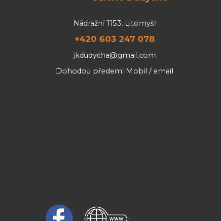
Nádražní 1153, Litomyšl
+420 603 247 078
jkdudycha@gmail.com
Dohodou předem: Mobil / email