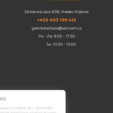
Střelecká ulice 838, Hradec Králové
+420 603 199 413
galeriebarbara@seznam.cz
Po - Pá: 9:00 - 17:30
So: 10:00 - 13:00
es
ouborů cookies, aby Vám mohli
astních preferencí cookies můžete