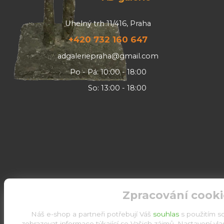
Uhelný trh 11/416, Praha
+420 732 160 647
adgaleriepraha@gmail.com
Po - Pá: 10:00 - 18:00
So: 13:00 - 18:00
Zpracování cooki
Náš e-shop a partneři potřebují Váš
souhlas
s použitím s
zobrazovat informace týkající se Vašich zájmů. Nastavení vl