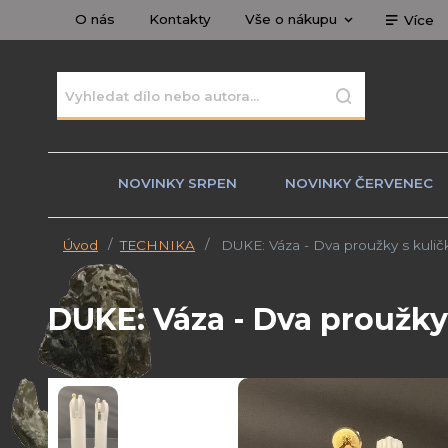
O nás
Kontakty
Vše o nákupu
Více
NOVINKY SRPEN
NOVINKY ČERVENEC
Úvod
TECHNIKA
DUKE: Váza - Dva proužky s kuli
DUKE: Váza - Dva proužky