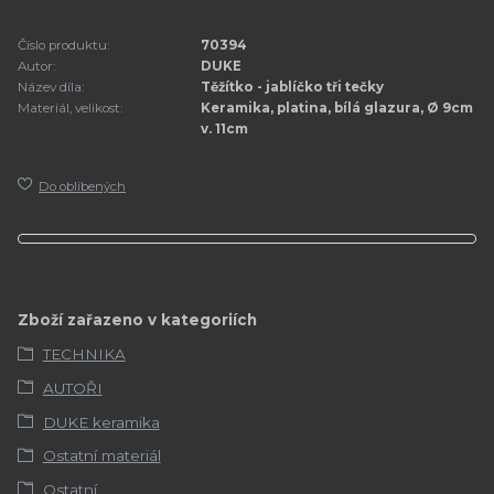
Číslo produktu:
70394
Autor:
DUKE
Název díla:
Těžítko - jablíčko tři tečky
Materiál, velikost:
Keramika, platina, bílá glazura, Ø 9cm
v. 11cm
Do oblíbených
Zboží zařazeno v kategoriích
TECHNIKA
AUTOŘI
DUKE keramika
Ostatní materiál
Ostatní