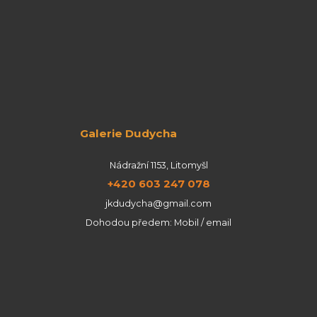
Galerie Dudycha
Nádražní 1153, Litomyšl
+420 603 247 078
jkdudycha@gmail.com
Dohodou předem: Mobil / email