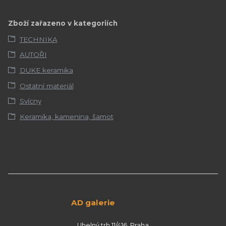
Zboží zařazeno v kategoriích
TECHNIKA
AUTOŘI
DUKE keramika
Ostatní materiál
Svícny
Keramika, kamenina, šamot
AD galerie
Uhelný trh 11/416, Praha