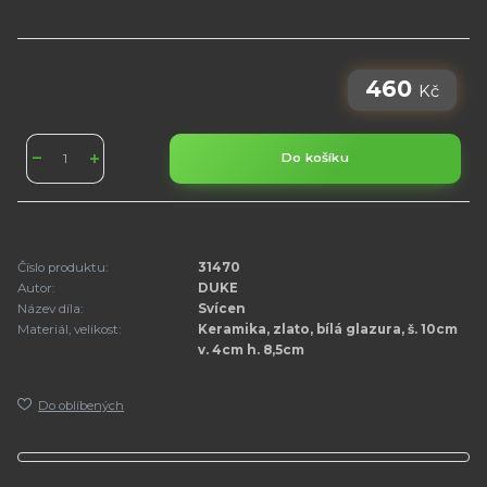
460
Kč
Do košíku
Číslo produktu:
31470
Autor:
DUKE
Název díla:
Svícen
Materiál, velikost:
Keramika, zlato, bílá glazura, š. 10cm
v. 4cm h. 8,5cm
Do oblíbených