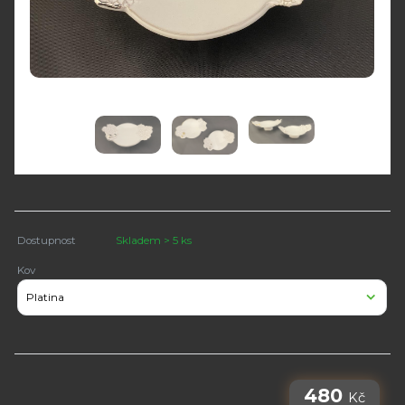
Dostupnost
Skladem > 5 ks
Kov
480
Kč