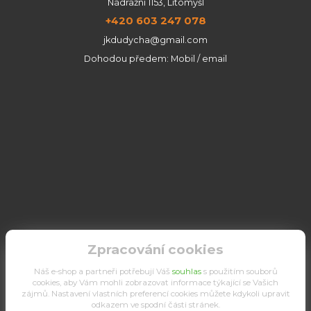
Nádražní 1153, Litomyšl
+420 603 247 078
jkdudycha@gmail.com
Dohodou předem: Mobil / email
Zpracování cookies
Náš e-shop a partneři potřebují Váš
souhlas
s použitím souborů
cookies, aby Vám mohli zobrazovat informace týkající se Vašich
zájmů. Nastavení vlastních preferencí cookies můžete kdykoli upravit
odkazem ve spodní části stránek.