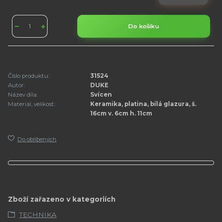
Do košíku
Číslo produktu:
31524
Autor:
DUKE
Název díla:
Svícen
Materiál, velikost:
Keramika, platina, bílá glazura, š.
16cm v. 6cm h. 11cm
Do oblíbených
Zboží zařazeno v kategoriích
TECHNIKA