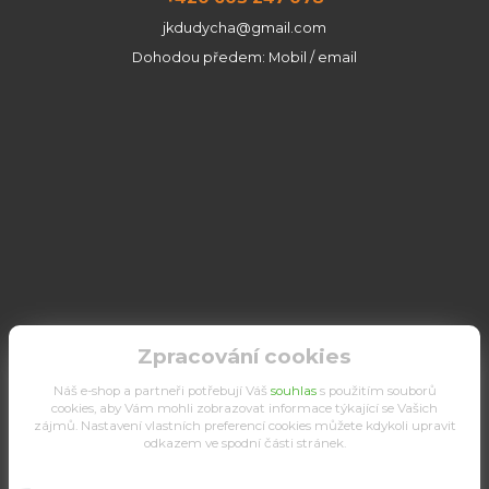
jkdudycha@gmail.com
Dohodou předem: Mobil / email
Zpracování cookies
Náš e-shop a partneři potřebují Váš
souhlas
s použitím souborů
cookies, aby Vám mohli zobrazovat informace týkající se Vašich
zájmů. Nastavení vlastních preferencí cookies můžete kdykoli upravit
odkazem ve spodní části stránek.