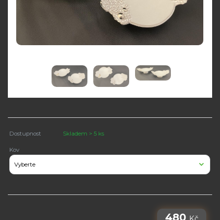
Dostupnost
Skladem > 5 ks
Kov
480
Kč