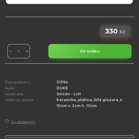
330
Kč
Do košíku
Číslo produktu:
31394
Autor:
DUKE
Název díla:
Svícen - List
Materiál, velikost:
Keramika, platina, bílá glazura, š.
10cm v. 2cm h. 10cm
Do oblíbených